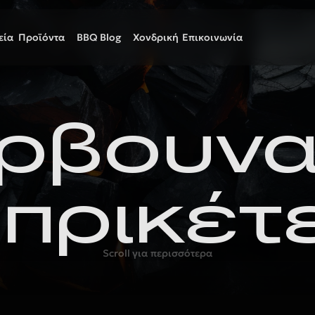
εία
Προϊόντα
BBQ Blog
Χονδρική
Επικοινωνία
ρβουνα
πρικέτ
Scroll για περισσότερα