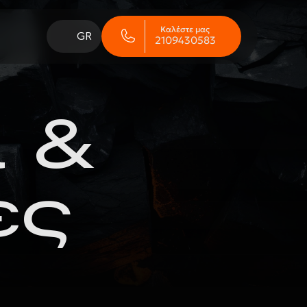
Καλέστε μας
GR
2109430583
 & 
ες